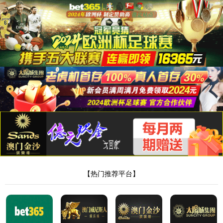
金沙贵宾3777线路检测中心