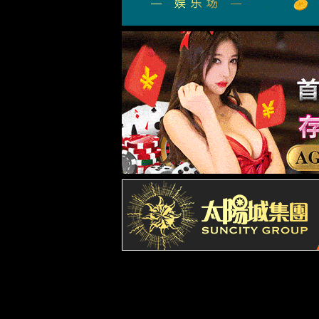
新闻动态
当前位置:
网站金沙贵宾3777线路检测中心
>
厚生教育基金会
>
桃李芳芬，母校情深，十年树木，百年树人。为响应广大校
设立了
“校友林”项目，让广大校通过积极参与捐认“
校