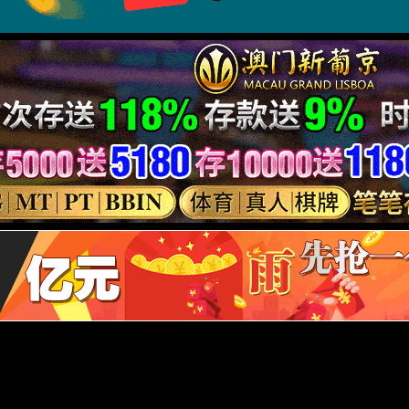
新闻动态
> 正文
共建“校友林”，再续师生情
友回馈母校的心愿，金沙贵宾3777线路检测中心(CHINA
友林
”活动，
留下青葱岁月的
美好，表达
对母校的怀念