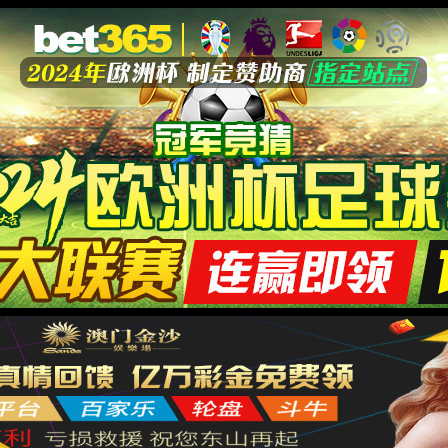
信息门户(校外)
AI信息门户
机构设置
师资队伍
教育教学
学术科研
信息公开