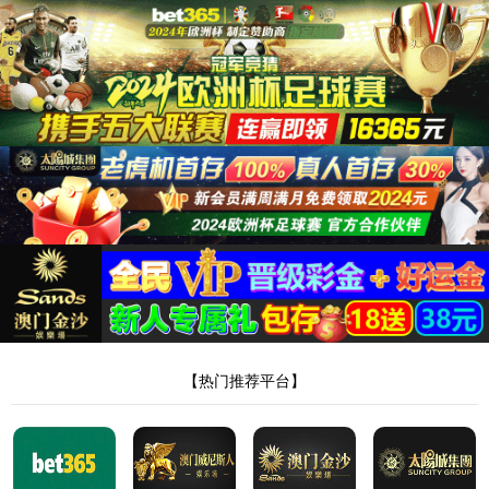
金沙贵宾3777线路检测中心
学术科研
当前位置：
金沙贵宾3777线路检测中心
>
学术科研
>
学科专业
>
国家级
>
正文
国际经济与贸易