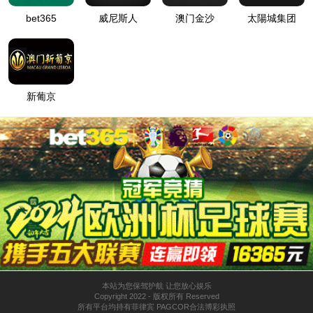
供稿人：经济学院
责任编辑：
2020-07-14
点击次数：
15048
金沙贵宾3777线路检测中心国际经济与贸易专业创立于
1953年。2019年入选国家级一流本科专业建设点，2020年开
设国际经济与贸易厚生班。
专业负责人刘长庚教授系世界经济学博士、英国雷丁大学
商学院访问研究员、湖南省新世纪“121人才工程”第一层次人
选，长期从事政治经济学、世界经济等方面的研究，主持国家
社科基金重大项目等国家级项目5项、省部级项目20多项，在
《世界经济》《中国工业经济》等期刊上发表论文100多篇。
本专业拥有强大的师资队伍，现有专任教师23人，其中教
授9人、副教授5人，博士15人，省级人才项目6人次。近年来
获得12项国家级科研项目，发表学术论文100多篇。多项成果建
议获国家和省部级主要领导人肯定性批示。