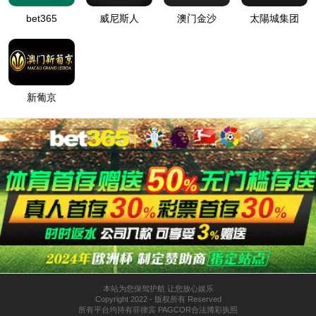
有限公司-Official website2024年部
门决算公开
供稿人：
责任编辑：谭雄伟
2025-09-05
点击次数：
246
根据主管部门相关工作要求，现予以公示金沙贵宾3777
线路检测中心(CHINA)有限公司-Official website2024年度部门决
算，请查阅。
附件【
金沙贵宾3777线路检测中心(CHINA)有限公司-Official
website2024年度决算公开.pdf
】已下载
次