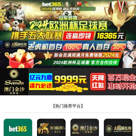
金沙贵宾3777线路检测中心
信息公开
当前位置：
金沙贵宾3777线路检测中心
>
信息公开
>
年度报告
>
正文
2023-2024学年度金沙贵宾3777线路