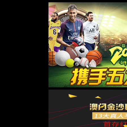
金沙贵宾3777线路检测中心
金沙贵宾3777线路检测中心
学校概况
湖财新闻
信息公开
依申请
公开事项