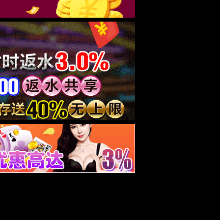
官方微信
校友会
云就业平台
南省教育厅
湖南教育网
报采编系统
创业在湘
号