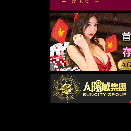
主校区：湖南省长沙市湘江新区枫林二路139号
雷锋校区：湖南省长沙市湘江新区雷锋街道黄桥大道
总值班电话：0731-88811003
招生咨询电话：0731-88811755、88811788
邮编: 410205
©2023 金沙贵宾3777线路检测中心(CHINA)有限公司-Official 