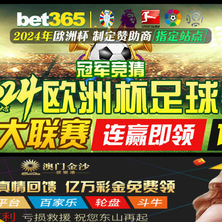
信息门户(校外)
AI信息门户
机构设置
师资队伍
教育教学
学术科研
信息公开
公开