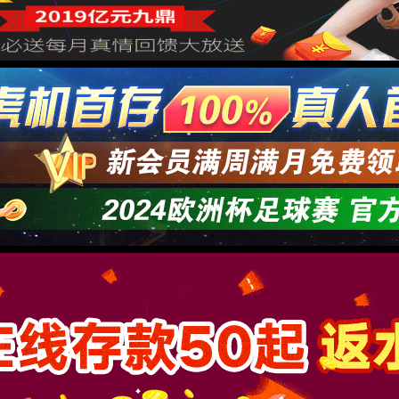
贵宾3777线路检测中心(CHINA)有限公司-
公开申请表
供稿人：党政办
责任编辑：root
2022-12-05
金沙贵宾3777线路检测中心(CHINA)有限公司-Officia
金沙贵宾3777线路检测中心(CHINA)有限公司-Officia