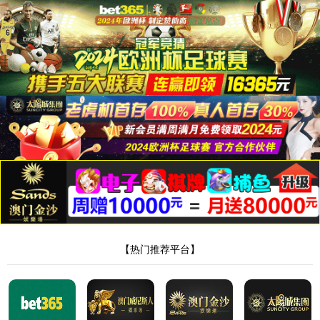
金沙贵宾3777线路检测中心
金沙贵宾3777线路检测中心
学院简介
学院公告
师资队伍
招生就业
学院历史及概况
新闻动态
教学工作
机构设置
通知公告
科研工作
工作职责
规章制度
佳作之窗
人员一览
学院风采
师德师风好故事
教学科研
专业建设
学生工作
党建工作
办学特色与发展成就
教学管理
网络与新媒体
学工动态
教师党建
教学成果
文化产业管理
学生党建
学术动态
旅游管理
科研成果
汉语言文学
学生作品
校企合作
实验室建设
实习基地
新媒体论坛
语言文字培训与测试
下载专区
测试通知
成绩查询