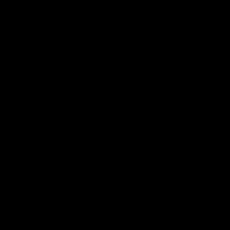
2026-07-21
喜讯频传！金沙贵宾3777线路检测中心同衿志愿