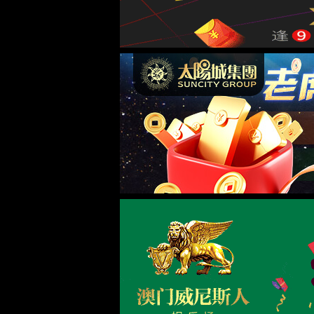
头部链接
金沙贵宾3777线路检测中心
团委概况