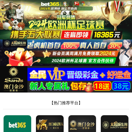
金沙贵宾3777线路检测中心
金沙贵宾3777线路检测中心
当前位置：
金沙贵宾3777线路检测中心
>
图片新闻
>
正文
学校2026年上半年发展对象、预备党
员培训班结业