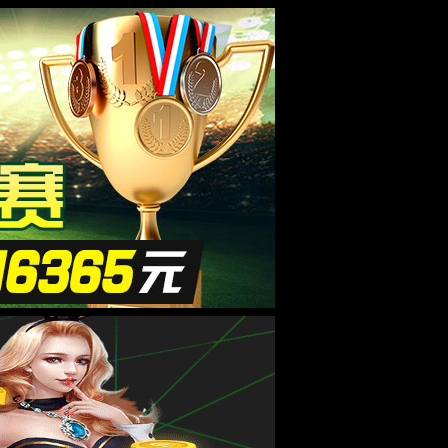
招生就业
常用服务
当前位置：
金沙贵宾3777线路检测中心
>
视觉湖财
>
正文