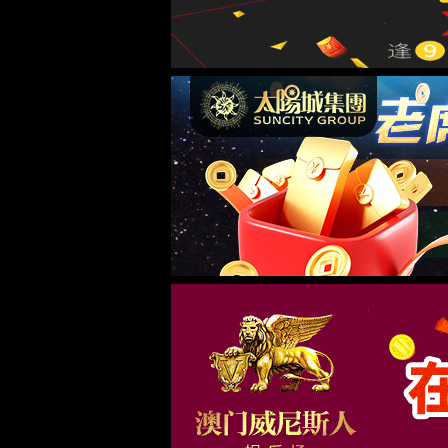
通知公告
媒体关注
学术活动
视觉湖财
发展历程
专题报道